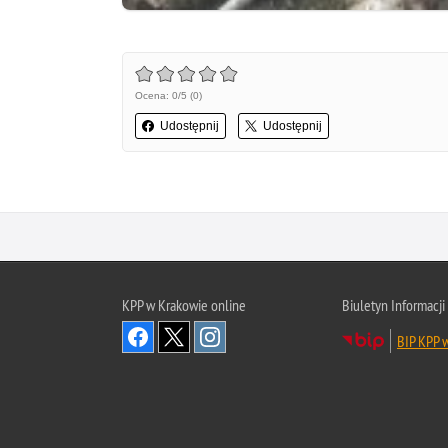
Ocena: 0/5 (0)
Udostępnij
Udostępnij
KPP w Krakowie online
Biuletyn Informacji
BIP KPP 