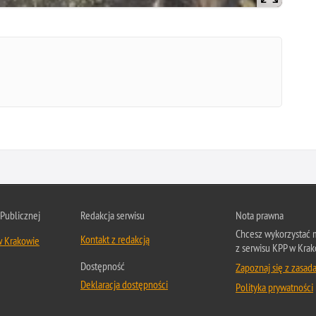
 Publicznej
Redakcja serwisu
Nota prawna
Chcesz wykorzystać m
Kontakt z redakcją
w Krakowie
z serwisu KPP w Krak
Dostępność
Zapoznaj się z zasad
Deklaracja dostępności
Polityka prywatności