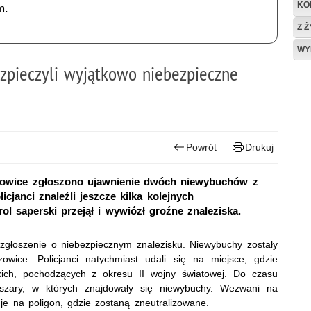
KO
m.
Z 
WY
ezpieczyli wyjątkowo niebezpieczne
Powrót
Drukuj
zowice zgłoszono ujawnienie dwóch niewybuchów z
cjanci znaleźli jeszcze kilka kolejnych
ol saperski przejął i wywiózł groźne znaleziska.
i zgłoszenie o niebezpiecznym znalezisku. Niewybuchy zostały
ice. Policjanci natychmiast udali się na miejsce, gdzie
jskich, pochodzących z okresu II wojny światowej. Do czasu
szary, w których znajdowały się niewybuchy. Wezwani na
i je na poligon, gdzie zostaną zneutralizowane.