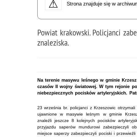
Strona znajduje się w archiwu
Powiat krakowski. Policjanci zab
znaleziska.
Na terenie masywu leśnego w gminie Krzes
czasów II wojny światowej. W tym rejonie poli
niebezpiecznych pocisków artyleryjskich. Patr
23 września br. policjanci z Krzeszowic otrzymal
ujawnione w masywie leśnym w gminie Krzeszow
znaleźli jeszcze 8 kolejnych pocisków artylery
przyjazdu saperów mundurowi zabezpieczyli ob
miejsce saperzy zabezpieczyli pociski i przewieźl