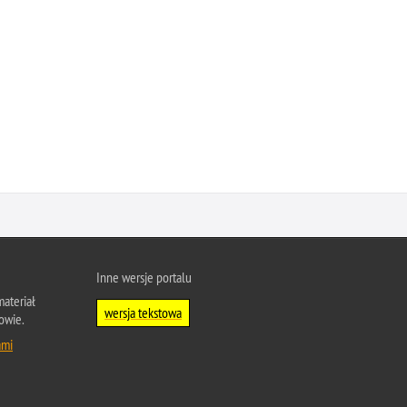
Inne wersje portalu
ateriał
wersja tekstowa
owie.
ami