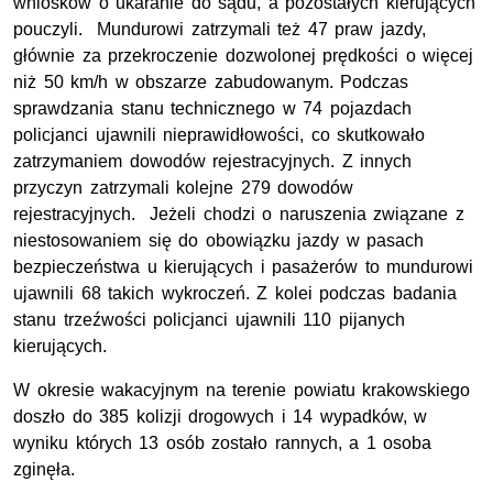
wniosków o ukaranie do sądu, a pozostałych kierujących
pouczyli. Mundurowi zatrzymali też 47 praw jazdy,
głównie za przekroczenie dozwolonej prędkości o więcej
niż 50 km/h w obszarze zabudowanym. Podczas
sprawdzania stanu technicznego w 74 pojazdach
policjanci ujawnili nieprawidłowości, co skutkowało
zatrzymaniem dowodów rejestracyjnych. Z innych
przyczyn zatrzymali kolejne 279 dowodów
rejestracyjnych. Jeżeli chodzi o naruszenia związane z
niestosowaniem się do obowiązku jazdy w pasach
bezpieczeństwa u kierujących i pasażerów to mundurowi
ujawnili 68 takich wykroczeń. Z kolei podczas badania
stanu trzeźwości policjanci ujawnili 110 pijanych
kierujących.
W okresie wakacyjnym na terenie powiatu krakowskiego
doszło do 385 kolizji drogowych i 14 wypadków, w
wyniku których 13 osób zostało rannych, a 1 osoba
zginęła.