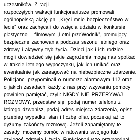
uczestników. Z racji
rozpoczętych wakacji funkcjonariusze promowali
ogólnopolską akcję pn. „Kręci mnie bezpieczeństwo w
lecie” oraz zachęcali do wzięcia udziału w konkursie
plastyczno – filmowym „Letni przeWodnik”, promujący
bezpieczne zachowania podczas sezonu letniego oraz
zdrowy i aktywny tryb życia. Dzieci jak i ich rodzice
mogli dowiedzieć się jakie zagrożenia mogą nas spotkać
w trakcie letniego wypoczynku, jak ich unikać oraz
ewentualnie jak zareagować na niebezpieczne zdarzenie.
Policjanci przypominali o numerze alarmowym 112 oraz
o jakich zasadach każdy z nas przy wzywaniu pomocy
powinien pamiętać, czyli: NIGDY NIE PRZERYWAJ
ROZMOWY, przedstaw się, podaj numer telefonu z
którego dzwonisz, podaj adres miejsca zdarzenia, opisz
przebieg wypadku, stan i liczbę ofiar, poczekaj aż to
dyżurny zakończy rozmowę. Jeżeli zapamiętamy te
zasady, możemy pomóc w ratowaniu swojego lub
czyjegoś zdrowia i życia. Funkcjonariusze przypominali