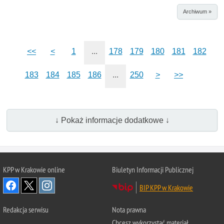
Archiwum »
<<
<
1
...
178
179
180
181
182
183
184
185
186
...
250
>
>>
↓ Pokaż informacje dodatkowe ↓
KPP w Krakowie online
Biuletyn Informacji Publicznej
BIP KPP w Krakowie
Redakcja serwisu
Nota prawna
Chcesz wykorzystać materiał