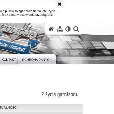
ych plików, to zgadzasz się na ich użycie
. Brak zmiany ustawienia przeglądarki
otwórz wysz
KONTAKT
OCHRONA DANYCH
Z życia garnizonu
TUALNOŚCI