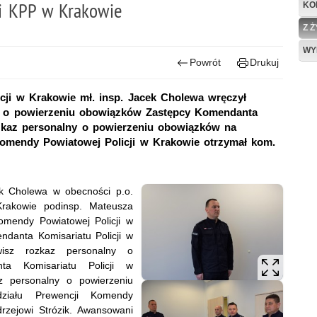
i KPP w Krakowie
KO
Z 
WY
Powrót
Drukuj
cji w Krakowie mł. insp. Jacek Cholewa wręczył
sz o powierzeniu obowiązków Zastępcy Komendanta
rozkaz personalny o powierzeniu obowiązków na
Komendy Powiatowej Policji w Krakowie otrzymał kom.
cek Cholewa w obecności p.o.
rakowie podinsp. Mateusza
mendy Powiatowej Policji w
ndanta Komisariatu Policji w
wisz rozkaz personalny o
ta Komisariatu Policji w
z personalny o powierzeniu
ziału Prewencji Komendy
drzejowi Strózik. Awansowani