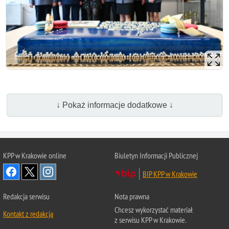
↓ Pokaż informacje dodatkowe ↓
KPP w Krakowie online
Biuletyn Informacji Publicznej
BIP KPP w Krakowie
Redakcja serwisu
Nota prawna
Chcesz wykorzystać materiał
Kontakt z redakcją
z serwisu KPP w Krakowie.