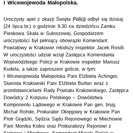
I Wicewojewoda Małopolska.
Uroczysty apel z okazji Święta
Policji
odbył się dzisiaj
(24 lipca br.) o godzinie 9.30 na dziedzińcu Zamku
Pieskowa Skała w Sułoszowej. Gospodarzem
uroczystości był pełniący obowiązki Komendant
Powiatowy w Krakowie młodszy inspektor
Jacek Rosół
.
W uroczystości udział wziął Zastępca Komendanta
Wojewódzkiego Policji w Krakowie inspektor Mariusz
Kudela, a także zaproszeni goście, w tym:
I Wicewojewoda Małopolska Pani Elżbieta Achinger,
Starosta Krakowski Pani Elżbieta Burtan wraz z
przedstawicielami Rady Powiatu Krakowskiego, Zastępca
Dowódcy 2 Korpusu Polskiego – Dowództwa
Komponentu Lądowego w Krakowie Pan gen. bryg.
Michał Rohde, Prokurator Okręgowy w Krakowie Pan
Piotr Grądzki, Sędzia Sądu Rejonowego w Miechowie
Pani Monika Kobis oraz Prokuratorzy Rejonowi z