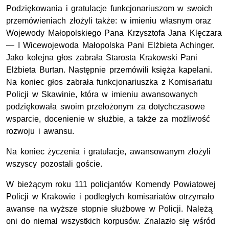
Podziękowania i gratulacje funkcjonariuszom w swoich
przemówieniach złożyli także: w imieniu własnym oraz
Wojewody Małopolskiego Pana Krzysztofa Jana Klęczara
— I Wicewojewoda Małopolska Pani Elżbieta Achinger.
Jako kolejna głos zabrała Starosta Krakowski Pani
Elżbieta Burtan. Następnie przemówili księża kapelani.
Na koniec głos zabrała funkcjonariuszka z Komisariatu
Policji w Skawinie, która w imieniu awansowanych
podziękowała swoim przełożonym za dotychczasowe
wsparcie, docenienie w służbie, a także za możliwość
rozwoju i awansu.
Na koniec życzenia i gratulacje, awansowanym złożyli
wszyscy pozostali goście.
W bieżącym roku 111 policjantów Komendy Powiatowej
Policji w Krakowie i podległych komisariatów otrzymało
awanse na wyższe stopnie służbowe w Policji. Należą
oni do niemal wszystkich korpusów. Znalazło się wśród