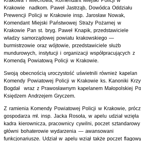
Krakowa i Miechowa, Komendant Miejski Policji w
Krakowie nadkom. Paweł Jastrząb, Dowódca Oddziału
Prewencji Policji w Krakowie insp. Jarosław Nowak,
Komendant Miejski Państwowej Straży Pożarnej w
Krakowie Pan st. bryg. Paweł Knapik,
przedstawiciele
władzy samorządowej powiatu krakowskiego —
burmistrzowie oraz wójtowie
, przedstawiciele służb
mundurowych, instytucji i organizacji współpracujących z
Komendą Powiatową Policji w Krakowie.
Swoją obecnością uroczystość uświetnili również
kapelan
Komendy Powiatowej Policji w Krakowie ks. Kanoniki Krzy
Bogdał wraz z Prawosławnym kapelanem Małopolskiej Pol
Księdzem Andrzejem Gryczem.
Z ramienia Komendy Powiatowej Policji w Krakowie, prócz
gospodarza mł. insp. Jacka Rosoła, w apelu udział wzięł
kadra kierownicza, pracownicy cywilni, poczet sztandarowy
główni bohaterowie wydarzenia — awansowani
funkcjonariusze. Udział w apelu wziął także poczet flagow