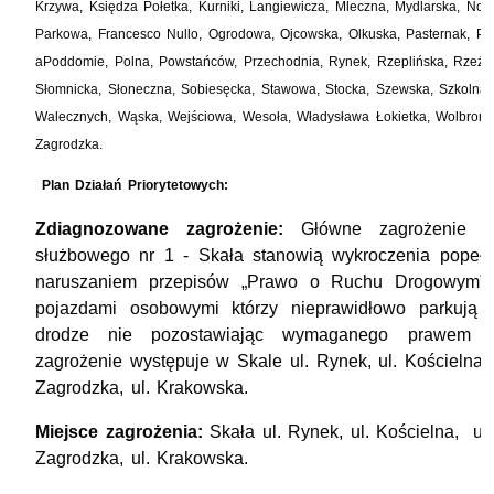
Krzywa, Księdza Połetka, Kurniki, Langiewicza, Mleczna, Mydlarska, No
Parkowa, Francesco Nullo, Ogrodowa, Ojcowska, Olkuska, Pasternak, Pla
aPoddomie, Polna, Powstańców, Przechodnia, Rynek, Rzeplińska, Rzeźni
Słomnicka, Słoneczna, Sobiesęcka, Stawowa, Stocka, Szewska, Szkolna,
Walecznych, Wąska, Wejściowa, Wesoła, Władysława Łokietka, Wolbroms
Zagrodzka.
Plan Działań Priorytetowych:
Zdiagnozowane zagrożenie:
Główne zagrożenie n
służbowego nr 1 - Skała stanowią wykroczenia popeł
naruszaniem przepisów „Prawo o Ruchu Drogowym” p
pojazdami osobowymi którzy nieprawidłowo parkują 
drodze nie pozostawiając wymaganego prawem o
zagrożenie występuje w Skale ul. Rynek,
ul. Kościelna,
Zagrodzka, ul. Krakowska.
Miejsce zagrożenia:
Skała
ul. Rynek,
ul. Kościelna, ul.
Zagrodzka, ul. Krakowska.