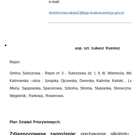
e-mail:
dzielnicowy.skala2@kpp-krakow.policja.gov.pl
asp. szt. Łukasz Kustosz
Rejon:
Gmina Sułoszowa - Rejon nr 3 - Sułoszowa dz. I, II, III, Wielmoża, Wo
Kalinowska –ulice : Jurajska, Ojcowska, Dworska, Kalinów, Kaliski, , Leś
Młyny, Sąspowska, Spacerowa, Szkolna, Stroma, Słupianka, Słoneczna, 
Węgielnik, Parkowa, Ro
Plan Działań Priorytetowych:
Zdiagnozowane zagrożenie:
spożywanie alkoholu, z