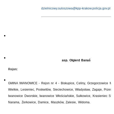
dzielnicowy.suloszowa@kpp-krakow.policja.gov.pl
asp. Olgierd Banaś
Rejon:
GMINA IWANOWICE - Rejon nr 4 - Biskupice, Celiny, Grzegorzowice Ma
Wielkie, Lesieniec, Poskwitów, Sieciechowice, Władysław, Zagaje, Przest
Iwanowice Dworskie, Iwanowice Włościańskie, Sułkowice, Krasieniec Star
Narama, Żerkowice, Damice, Maszków, Zale