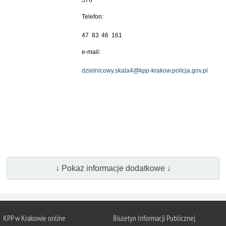
576
Telefon:
47 83 46 161
e-mail:
dzielnicowy.skala4@kpp-krakow.policja.gov.pl
↓ Pokaż informacje dodatkowe ↓
KPP w Krakowie online
Biuletyn Informacji Publicznej