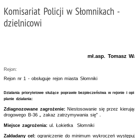
Komisariat Policji w Słomnikach -
dzielnicowi
mł.asp. Tomasz Wasi
Rejon:
Rejon nr 1 - obsługuje rejon miasta Słomniki
Działania priorytetowe służące poprawie bezpieczeństwa w rejonie i o
pis
planie działania:
Zdiagnozowane zagrożenie:
Niestosowanie się przez kierując
drogowego B-36 „ zakaz zatrzymywania się” .
Miejsce zagrożenia:
ul. Łokietka Słomniki
Zakładany cel:
ograniczenie do minimum wykroczeń występując