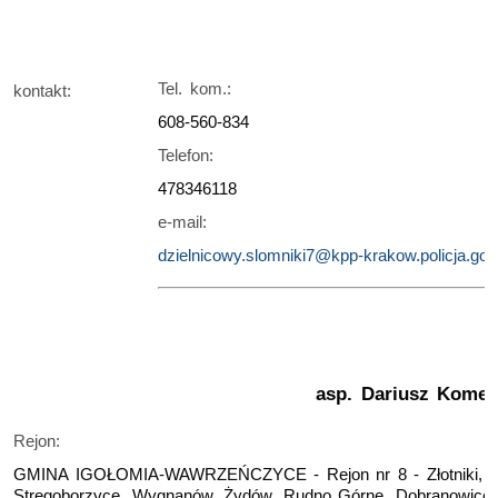
Tel. kom.:
kontakt:
608-560-834
Telefon:
478346118
e-mail:
dzielnicowy.slomniki7@kpp-krakow.policja.gov.
asp. Dariusz Komend
Rejon:
GMINA IGOŁOMIA-WAWRZEŃCZYCE - Rejon nr 8 - Złotniki, 
Stręgoborzyce, Wygnanów, Żydów, Rudno Górne, Dobranowice.