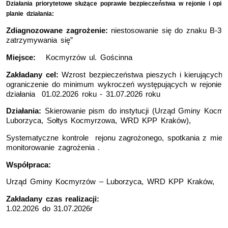
Działania priorytetowe służące poprawie bezpieczeństwa w rejonie
i o
pis
planie działania:
Zdiagnozowane zagrożenie:
niestosowanie się do znaku B-36
zatrzymywania się”
Miejsce:
Kocmyrzów ul. Gościnna
Zakładany cel:
Wzrost bezpieczeństwa pieszych i kierujących 
ograniczenie do minimum wykroczeń występujących w rejonie rea
działania 01.02.2026 roku - 31.07.2026 roku
Działania:
Skierowanie pism do instytucji (Urząd Gminy Kocmy
Luborzyca, Sołtys Kocmyrzowa, WRD KPP Kraków),
Systematyczne kontrole rejonu zagrożonego, spotkania z mies
monitorowanie zagrożenia .
Współpraca:
Urząd Gminy Kocmyrzów – Luborzyca, WRD KPP Kraków,
Zakładany czas realizacji:
1.02.2026 do 31.07.2026r