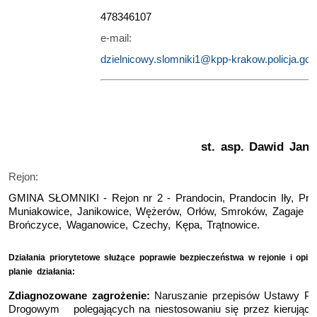
478346107
e-mail:
dzielnicowy.slomniki1@kpp-krakow.policja.gov.
st. asp. Dawid Janu
Rejon:
GMINA SŁOMNIKI - Rejon nr 2 - Prandocin, Prandocin Iły, Pra
Muniakowice, Janikowice, Wężerów, Orłów, Smroków, Zagaje S
Brończyce, Waganowice, Czechy, Kępa, Trątnowice.
Działania priorytetowe służące poprawie bezpieczeństwa w rejonie i o
pis
planie działania:
Zdiagnozowane zagrożenie:
Naruszanie przepisów Ustawy P
Drogowym polegających na niestosowaniu się przez kierujący