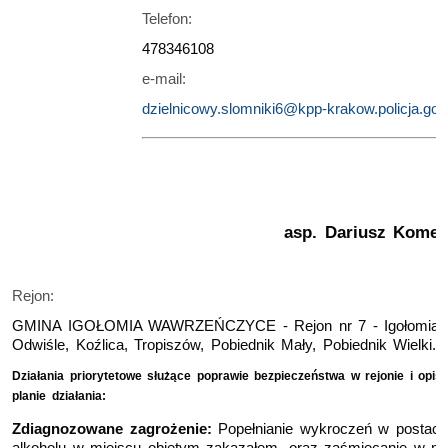
Telefon:
478346108
e-mail:
dzielnicowy.slomniki6@kpp-krakow.policja.gov.
asp. Dariusz Kome
Rejon:
GMINA IGOŁOMIA WAWRZEŃCZYCE - Rejon nr 7 - Igołomia, Z
Odwiśle, Koźlica, Tropiszów, Pobiednik Mały, Pobiednik Wielki.
Działania priorytetowe służące poprawie bezpieczeństwa w rejonie
i o
pis
planie działania:
Zdiagnozowane zagrożenie:
Popełnianie wykroczeń w postaci