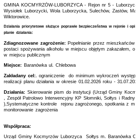
GMINA KOCMYRZÓW-LUBORZYCA - Rejon nr 5 - Luborzyca, 
Wysiołek Luborzycki, Wola Luborzycka, Sulechów, Zastów, Maci
Wiktorowice.
Działania priorytetowe służące poprawie bezpieczeństwa w rejonie
i o
pis
planie działania:
Zdiagnozowane zagrożenie:
Popełnianie przez mieszkańców 
postaci spożywania alkoholu w miejscu objętym zakazałem, or
w miejscu publicznym
Miejsce:
Baranówka ul. Chlebowa
Zakładany cel:
. ograniczenie do minimum wykroczeń występuj
realizacji planu działania w okresie 01.02.2026 roku - 31.07.202
Działania:
Skierowanie pism do instytucji (Urząd Gminy Kocmy
, Zespół Patrolowo Interwencyjny KP Słomniki, Sołtys i Radny
),Systematyczne kontrole rejonu zagrożonego, spotkania z mi
monitorowanie zagrożenia
Współpraca:
Urząd Gminy Kocmyrzów Luborzyca
Sołtys m. Baranówka OP