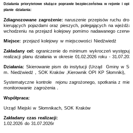
Działania priorytetowe służące poprawie bezpieczeństwa w rejonie
i o
pis
planie działania:
Zdiagnozowane zagrożenie:
naruszenie przepisów ruchu drog
kierujących pojazdami oraz pieszych, polegających na wjeżdżan
wchodzeniu na przejazd kolejowy pomimo nadawanego czerwon
Miejsce:
przejazd kolejowy w miejscowości Niedźwiedź
Zakładany cel:
ograniczenie do minimum wykroczeń występując
realizacji planu działania w okresie 01.02.2026 roku - 31.07.202
Działania:
Skierowanie pism do instytucji (Urząd Gminy w Sło
m. Niedźwiedź , SOK Kraków ,Kierownik OPI KP Słomniki),
Systematyczne kontrole rejonu zagrożonego, spotkania z mies
monitorowanie zagrożenia .
Współpraca:
Urząd Miejski w Słomnikach, SOK Kraków
Zakładany czas realizacji:
1.02.2026 do 31.07.2026r