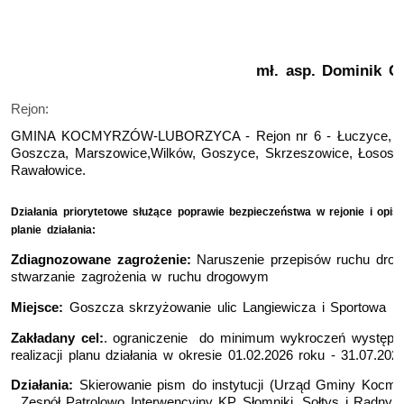
mł. asp.
Dominik C
Rejon:
GMINA KOCMYRZÓW-LUBORZYCA - Rejon nr 6 - Łuczyce, S
Goszcza, Marszowice,Wilków, Goszyce, Skrzeszowice, Łososk
Rawałowice.
Działania priorytetowe służące poprawie bezpieczeństwa w rejonie i o
pis
planie działania:
Zdiagnozowane zagrożenie:
Naruszenie przepisów ruchu drog
stwarzanie zagrożenia w ruchu drogowym
Miejsce:
Goszcza skrzyżowanie ulic Langiewicza i Sportowa
Zakładany cel:
. ograniczenie do minimum wykroczeń występuj
realizacji planu działania w okresie 01.02.2026 roku - 31.07.202
Działania:
Skierowanie pism do instytucji (Urząd Gminy Kocmy
, Zespół Patrolowo Interwencyjny KP Słomniki, Sołtys i Radn