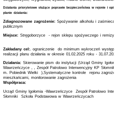
Działania priorytetowe służące poprawie bezpieczeństwa w rejonie
i o
pis
planie działania:
Zdiagnozowane zagrożenie:
Spożywanie alkoholu i zaśmiecan
publicznym
Miejsce:
Stręgoborzyce - rejon sklepu spożywczego i remizy
Zakładany cel:
. ograniczenie do minimum wykroczeń występuj
realizacji planu działania w okresie 01.02.2025 roku - 31.07.202
Działania:
Skierowanie pism do instytucji (Urząd Gminy Igołom
Wawrzeńczyce , , Zespół Patrolowo Interwencyjny KP Słomniki,
m. Pobiednik Wielki ),Systematyczne kontrole rejonu zagrożon
mieszkańcami, monitorowanie zagrożenia
Współpraca:
Urząd Gminy Igołomia -Wawrzeńczyce Zespół Patrolowo Inter
Słomniki Szkoła Podstawowa w Wawrzeńczycach