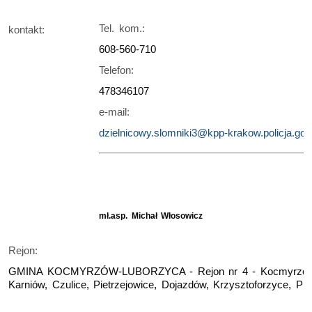
Tel. kom.:
kontakt:
608-560-710
Telefon:
478346107
e-mail:
dzielnicowy.slomniki3@kpp-krakow.policja.gov.
mł.asp. Michał Włosowicz
Rejon:
GMINA KOCMYRZÓW-LUBORZYCA - Rejon nr 4 - Kocmyrzów,
Karniów, Czulice, Pietrzejowice, Dojazdów, Krzysztoforzyce, Pru