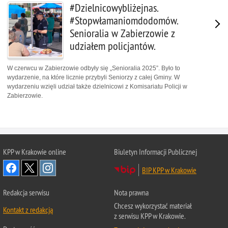
#Dzielnicowybliżejnas.
#Stopwłamaniomdodomów.
Senioralia w Zabierzowie z
udziałem policjantów.
W czerwcu w Zabierzowie odbyły się „Senioralia 2025”. Było to
wydarzenie, na które licznie przybyli Seniorzy z całej Gminy. W
wydarzeniu wzięli udział także dzielnicowi z Komisariatu Policji w
Zabierzowie.
KPP w Krakowie online
Biuletyn Informacji Publicznej
BIP KPP w Krakowie
Redakcja serwisu
Nota prawna
Chcesz wykorzystać materiał
Kontakt z redakcją
z serwisu KPP w Krakowie.