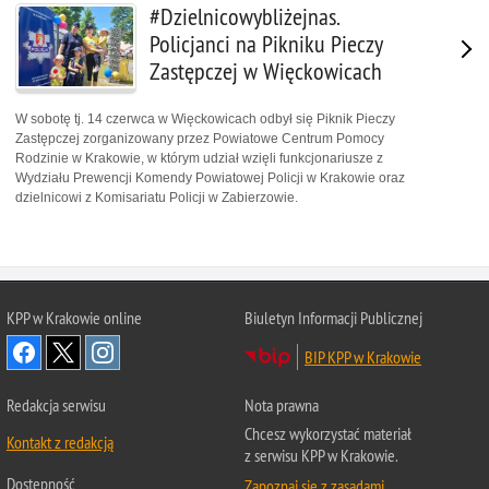
#Dzielnicowybliżejnas.
Policjanci na Pikniku Pieczy
Zastępczej w Więckowicach
W sobotę tj. 14 czerwca w Więckowicach odbył się Piknik Pieczy
Zastępczej zorganizowany przez Powiatowe Centrum Pomocy
Rodzinie w Krakowie, w którym udział wzięli funkcjonariusze z
Wydziału Prewencji Komendy Powiatowej Policji w Krakowie oraz
dzielnicowi z Komisariatu Policji w Zabierzowie.
KPP w Krakowie online
Biuletyn Informacji Publicznej
BIP KPP w Krakowie
Redakcja serwisu
Nota prawna
Chcesz wykorzystać materiał
Kontakt z redakcją
z serwisu KPP w Krakowie.
Dostępność
Zapoznaj się z zasadami